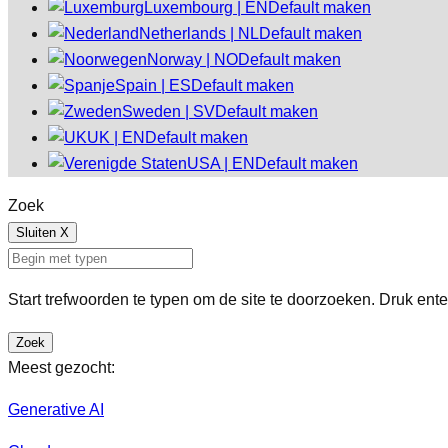
Luxembourg | EN
Default maken
Netherlands | NL
Default maken
Norway | NO
Default maken
Spain | ES
Default maken
Sweden | SV
Default maken
UK | EN
Default maken
USA | EN
Default maken
Zoek
Sluiten
X
Start trefwoorden te typen om de site te doorzoeken. Druk ent
Zoek
Meest gezocht:
Generative AI