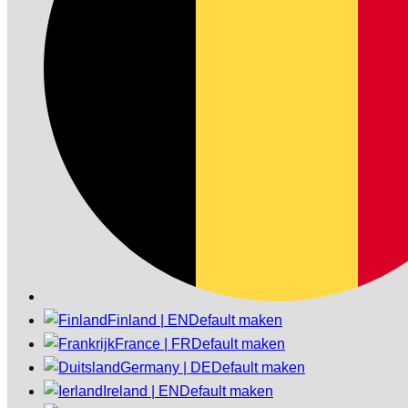
Finland | EN
Default maken
France | FR
Default maken
Germany | DE
Default maken
Ireland | EN
Default maken