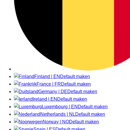
Finland | EN
Default maken
France | FR
Default maken
Germany | DE
Default maken
Ireland | EN
Default maken
Luxembourg | EN
Default maken
Netherlands | NL
Default maken
Norway | NO
Default maken
Spain | ES
Default maken