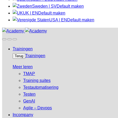
Sweden | SV
Default maken
UK | EN
Default maken
USA | EN
Default maken
Trainingen
Trainingen
Terug
Meer leren
TMAP
Training suites
Testautomatisering
Testen
GenAI
Agile – Devops
Incompany