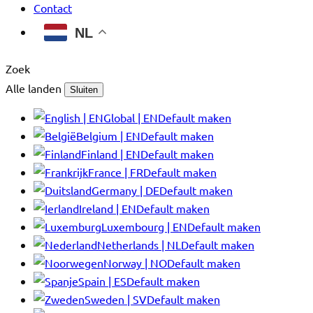
Contact
NL
Zoek
Alle landen
Sluiten
Global | EN
Default maken
Belgium | EN
Default maken
Finland | EN
Default maken
France | FR
Default maken
Germany | DE
Default maken
Ireland | EN
Default maken
Luxembourg | EN
Default maken
Netherlands | NL
Default maken
Norway | NO
Default maken
Spain | ES
Default maken
Sweden | SV
Default maken