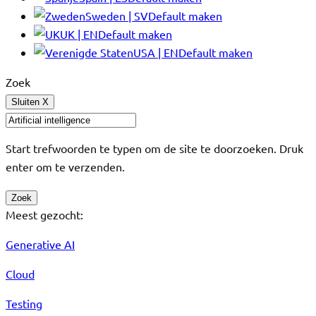
Sweden | SV
Default maken
UK | EN
Default maken
USA | EN
Default maken
Zoek
Sluiten
X
Start trefwoorden te typen om de site te doorzoeken. Druk
enter om te verzenden.
Zoek
Meest gezocht:
Generative AI
Cloud
Testing