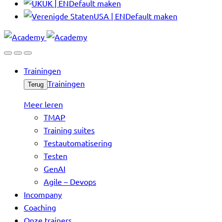
UK | EN
Default maken
USA | EN
Default maken
Trainingen
Trainingen
Terug
Meer leren
TMAP
Training suites
Testautomatisering
Testen
GenAI
Agile – Devops
Incompany
Coaching
Onze trainers