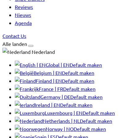
Reviews
Nieuws
Agenda
Contact Us
Alle landen
Nederland
Global | EN
Default maken
Belgium | EN
Default maken
Finland | EN
Default maken
France | FR
Default maken
Germany | DE
Default maken
Ireland | EN
Default maken
Luxembourg | EN
Default maken
Netherlands | NL
Default maken
Norway | NO
Default maken
Spain | ES
Default maken